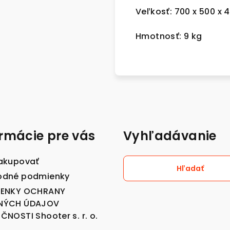
Veľkosť: 700 x 500 x
Hmotnosť: 9 kg
ormácie pre vás
Vyhľadávanie
akupovať
Hľadať
dné podmienky
IENKY OCHRANY
NÝCH ÚDAJOV
NOSTI Shooter s. r. o.