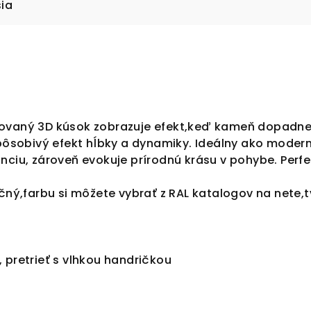
sia
ovaný 3D kúsok zobrazuje efekt,keď kameň dopadne n
 pôsobivý efekt hĺbky a dynamiky. Ideálny ako modern
nciu, zároveň evokuje prírodnú krásu v pohybe. Perf
ačný,farbu si môžete vybrať z RAL katalogov na nete,
 pretrieť s vlhkou handričkou