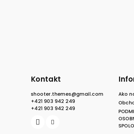
Z
á
Kontakt
Inf
p
ä
shooter.themes
@
gmail.com
Ako n
t
+421 903 942 249
Obcho
+421 903 942 249
PODM
i
OSOB
e
SPOLOČ