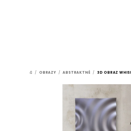
Prejsť
na
obsah
/
OBRAZY
/
ABSTRAKTNÉ
/
3D OBRAZ WHIS
DOMOV