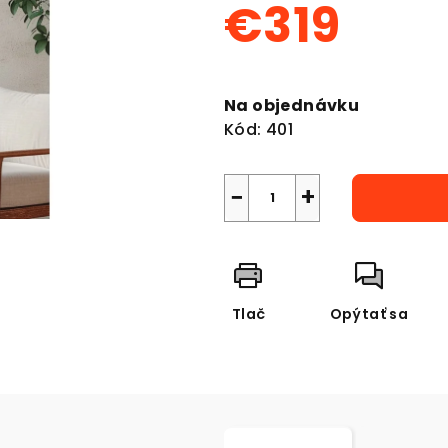
€319
Jednotková
cena:
Na objednávku
Kód:
401
−
+
Tlač
Opýtať sa