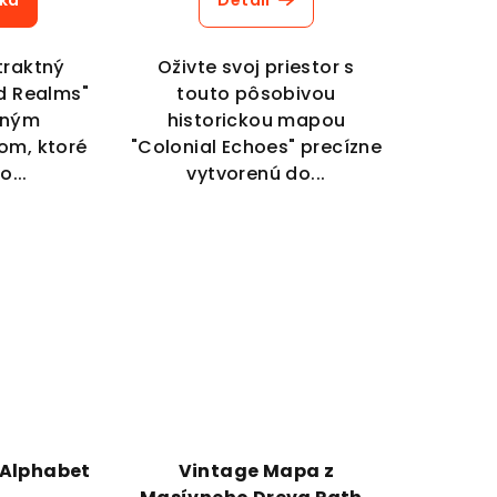
íka
Detail
traktný
Oživte svoj priestor s
d Realms"
touto pôsobivou
čným
historickou mapou
om, ktoré
"Colonial Echoes" precízne
o...
vytvorenú do...
 Alphabet
Vintage Mapa z