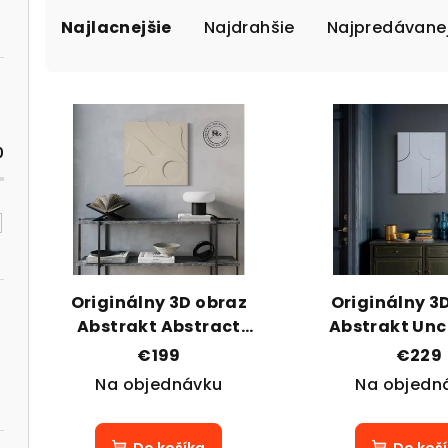
R
Najlacnejšie
Najdrahšie
Najpredávanej
a
d
V
e
ý
n
0
p
i
i
e
s
p
p
r
Originálny 3D obraz
Originálny 3
r
Abstrakt Abstract
Abstrakt Un
o
Voyages
Realm
€199
€229
o
d
Na objednávku
Na objedn
d
u
u