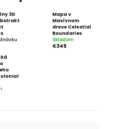
lny 3D
Mapa v
Abstrakt
Masívnom
ct
dreve Celestial
s
Boundaries
ednávku
Skladom
€349
cká
o
eho
olonial
m