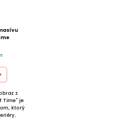
 masívu
Time
m
obraz z
f Time" je
om, ktorý
eriéry.