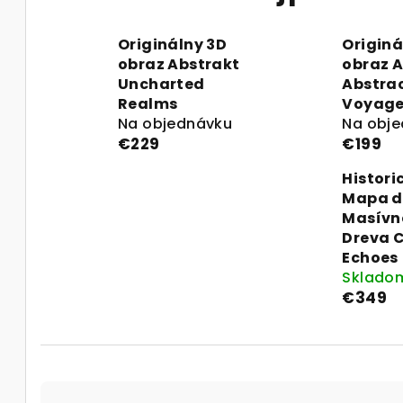
Originálny 3D
Originá
obraz Abstrakt
obraz 
Uncharted
Abstra
Realms
Voyage
Na objednávku
Na obj
€229
€199
Histori
Mapa d
Masívn
Dreva C
Echoes
Sklado
€349