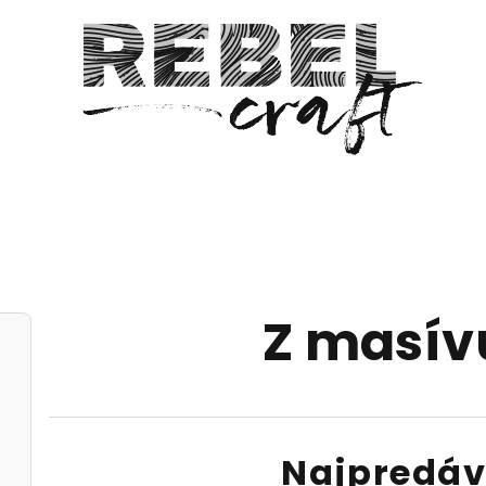
Z masív
Najpredáv