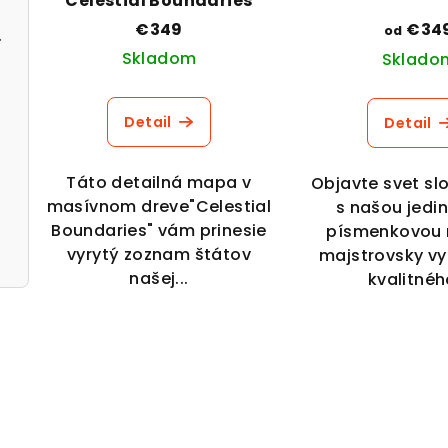
Celestial Boundaries
€349
€34
od
er lover
Skladom
Sklado
Detail
Detail
Táto detailná mapa v
Objavte svet sl
masívnom dreve"Celestial
s našou jedi
Boundaries" vám prinesie
písmenkovou
vyrytý zoznam štátov
majstrovsky vy
našej...
kvalitného