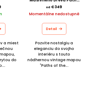
Masívneho Dreva Paths
of the Unknown
9
€349
od
m
Momentálne nedostupné
Detail
ov a miest
Pozvite nostalgiu a
nečnou
eleganciu do svojho
 mapou,
interiéru s touto
rytou do
nádhernou vintage mapou
...
"Paths of the...