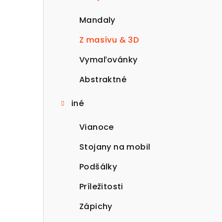
ý
p
Mandaly
a
Z masívu & 3D
n
Vymaľovánky
e
Abstraktné
l
iné
Vianoce
Stojany na mobil
Podšálky
Príležitosti
Zápichy