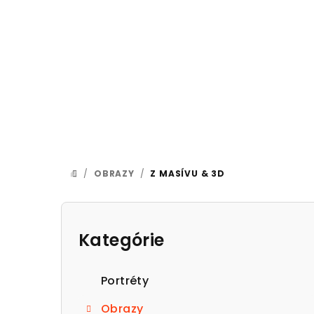
Prejsť
na
obsah
/
OBRAZY
/
Z MASÍVU & 3D
DOMOV
B
o
Kategórie
Preskočiť
kategórie
č
Portréty
n
Obrazy