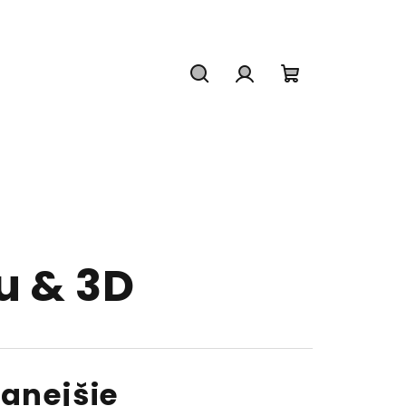
Hľadať
Prihlásenie
Nákupný
košík
u & 3D
anejšie