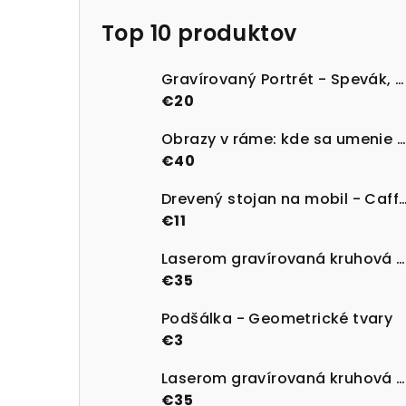
Top 10 produktov
Gravírovaný Portrét - Spevák, Herec alebo Športovec v štýle kresba ceruzou
€20
Obrazy v ráme: kde sa umenie stretne s technológiou - Variant 2
€40
Drevený stojan na mobil - Ca
€11
Laserom gravírovaná kruhová mandala superhrdinov do dreva - Spider Man
€35
Podšálka - Geometrické tvary
€3
Laserom gravírovaná kruhová mandala superhrdinov do dreva - Joker
€35