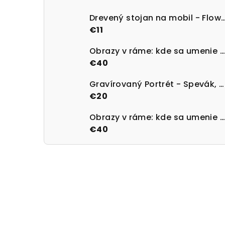
Drevený stojan na mobil - Flow
€11
Obrazy v ráme: kde sa umenie stretne s technológiou - Variant 1
€40
Gravírovaný Portrét - Spevák, Herec alebo Športovec v štýle kresba ceruzou
€20
Obrazy v ráme: kde sa umenie stretne s technológiou - Variant 3
€40