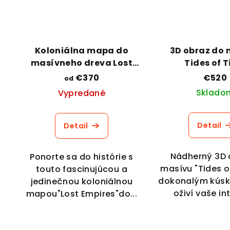
Koloniálna mapa do
3D obraz do
masívneho dreva Lost
Tides of 
Empires
€370
€520
od
Sklado
Vypredané
Detail
Detail
Nádherný 3D 
Ponorte sa do histórie s
masívu "Tides o
touto fascinujúcou a
dokonalým kúsk
jedinečnou koloniálnou
oživí vaše int
mapou"Lost Empires"do...