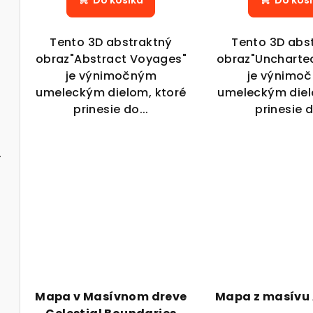
k
Do košíka
Do koš
k
t
Tento 3D abstraktný
Tento 3D abs
t
o
obraz"Abstract Voyages"
obraz"Uncharte
o
je výnimočným
je výnimo
v
umeleckým dielom, ktoré
umeleckým diel
v
prinesie do...
prinesie d
ffe Love
Mapa v Masívnom dreve
Mapa z masívu