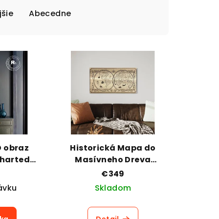
šie
Abecedne
D obraz
Historická Mapa do
charted
Masívneho Dreva
s
Colonial Echoes
€349
ávku
Skladom