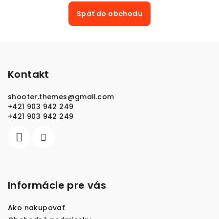
Späť do obchodu
Z
á
p
Kontakt
ä
shooter.themes
@
gmail.com
t
+421 903 942 249
i
+421 903 942 249
e
Informácie pre vás
Ako nakupovať