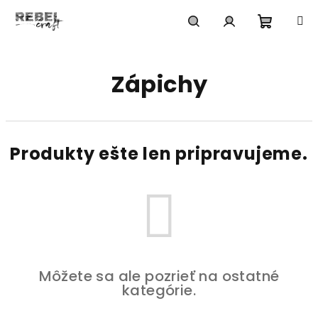
Prejsť
na
obsah
Nákup
Hľadať
Prihlásenie
Zápichy
košík
Produkty ešte len pripravujeme.
Môžete sa ale pozrieť na ostatné
kategórie.