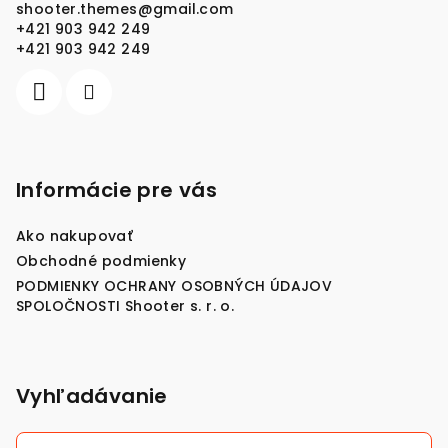
shooter.themes
@
gmail.com
t
+421 903 942 249
i
+421 903 942 249
e
Informácie pre vás
Ako nakupovať
Obchodné podmienky
PODMIENKY OCHRANY OSOBNÝCH ÚDAJOV
SPOLOČNOSTI Shooter s. r. o.
Vyhľadávanie