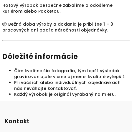
Hotový výrobok bezpečne zabalíme a odošleme
kuriérom alebo Packetou.
📦 Bežná doba výroby a dodania je približne 1 – 3
pracovných dní podľa náročnosti objednávky.
Dôležité informácie
Čím kvalitnejšia fotografia, tým lepší výsledok
gravírovania,ale vieme aj menej kvalitné vylepšiť.
Pri väčších alebo individuálnych objednávkach
nás neváhajte kontaktovať.
Každý výrobok je originál vyrábaný na mieru.
Z
á
p
Kontakt
ä