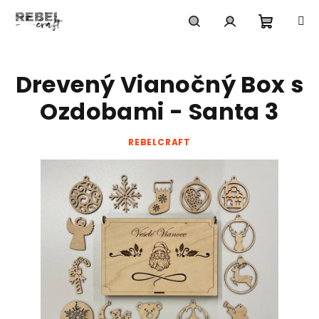
Prejsť
na
obsah
Nákup
Hľadať
Prihlásenie
Drevený Vianočný Box s
košík
Ozdobami - Santa 3
REBELCRAFT