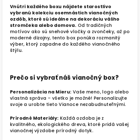
Vnútri každého boxu nájdete starostlivo
vybranú kolekciu osemnástich vianočných
ozdôb, ktoré sú ideálne na dekoráciu vášho
stromčeka alebo domova.
Od tradičných
motívov ako sú snehové vločky a zvončeky, až po
moderné dizajny, tento box ponúka rozmanitý
výber, ktorý zapadne do každého vianočného
štýlu.
Prečo si vybrať náš vianočný box?
Personalizácia na Mieru:
Vaše meno, logo alebo
vlastná správa – všetko je možné! Personalizujte
svoje a urobte tieto Vianoce nezabudnuteľnými.
Prírodné Materiály:
Každá ozdoba je z
kvalitného, ekologického dreva, ktoré pridá vašej
vianočnej výzdobe prírodný dotyk.