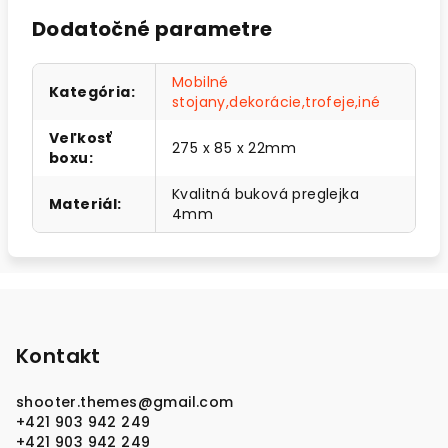
Dodatočné parametre
Mobilné
Kategória
:
stojany,dekorácie,trofeje,iné
Veľkosť
275 x 85 x 22mm
boxu
:
Kvalitná buková preglejka
Materiál
:
4mm
Z
á
p
Kontakt
ä
shooter.themes
@
gmail.com
t
+421 903 942 249
i
+421 903 942 249