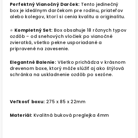
Perfektný Vianočný Darček:
Tento jedinečný
box je ideálnym darčekom pre rodinu, priateľov
alebo kolegov, ktorí si cenia kvalitu a originalitu.
⭐
Kompletný Set:
Box obsahuje 18 rôznych typov
ozdôb – od snehových vločiek po vianočné
zvieratká, všetko pekne usporiadané a
pripravené na zavesenie.
Elegantné Balenie:
Všetko prichádza v krásnom
drevenom boxe, ktorý môže slúžiť aj ako štýlová
schránka na uskladnenie ozdôb po sezóne.
Veľkosť boxu:
275 x 85 x 22mm
Materiál:
Kvalitná buková preglejka 4mm