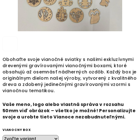
Obohaťte svoje vianočné sviatky s našimi exkluzívnymi
drevenými gravírovanými vianočnými boxami, ktoré
obsahujú až osemnásť nádherných ozdôb. Každý box je
originálnym dielom našej výroby, vytvorený z kvalitného
dreva a zdobený jedinečnými gravírovanými vzormi s
vianočnou tematikou.
Vaše meno, logo alebo vlastná správa v rozsahu
50mm viď obrázok – všetko je možné! Personalizujte
svoje a urobte tieto Vianoce nezabudnuteľnými.
VIANOCNY BOX