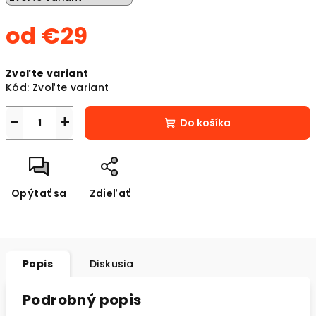
od
€29
Jednotková
Zvoľte variant
cena:
Kód:
Zvoľte variant
−
+
Do košíka
Opýtať sa
Zdieľať
Popis
Diskusia
Podrobný popis