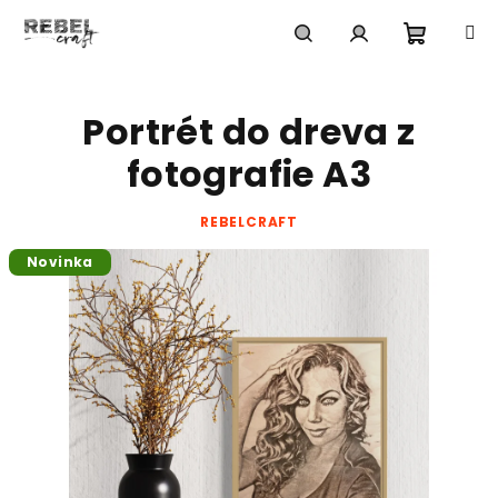
Prejsť
na
obsah
Nákup
Hľadať
Prihlásenie
Portrét do dreva z
košík
fotografie A3
REBELCRAFT
Novinka