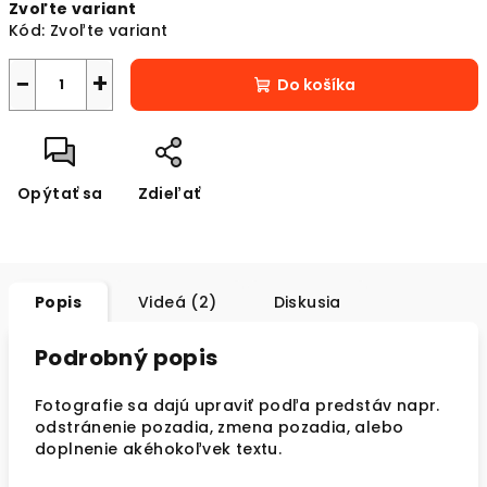
Zvoľte variant
cena:
Kód:
Zvoľte variant
−
+
Do košíka
Opýtať sa
Zdieľať
Popis
Videá (2)
Diskusia
Podrobný popis
Fotografie sa dajú upraviť podľa predstáv napr.
odstránenie pozadia, zmena pozadia, alebo
doplnenie akéhokoľvek textu.