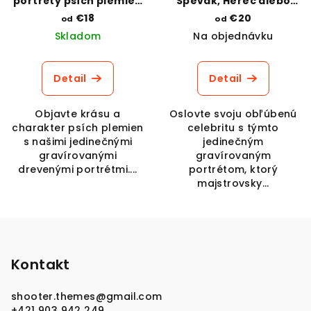
portréty psích plemien
Spevák, Herec alebo
s popisom povahy -
Športovec v štýle
€18
€20
od
od
Shih Tzu
kresba ceruzou
Skladom
Na objednávku
Detail
Detail
Objavte krásu a
Oslovte svoju obľúbenú
charakter psích plemien
celebritu s týmto
s našimi jedinečnými
jedinečným
gravírovanými
gravírovaným
drevenými portrétmi....
portrétom, ktorý
majstrovsky...
Z
á
p
Kontakt
ä
shooter.themes
@
gmail.com
t
+421 903 942 249