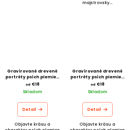
majstrovsky...
Gravírované drevené
Gravírované drevené
portréty psích plemien
portréty psích plemien
s popisom povahy -
s popisom povahy -
€18
€18
od
od
Cane Corso
Americký stafordšírsky
Skladom
Skladom
teriér
Detail
Detail
Objavte krásu a
Objavte krásu a