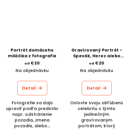
Portrét domáceho
Gravírovaný Portrét -
miláčika z fotografie
Spevák, Herec alebo
Športovec v štýle
€20
€20
od
od
kresba ceruzou
Na objednávku
Na objednávku
Detail
Detail
Fotografie sa dajú
Oslovte svoju obľúbenú
upraviť podľa predstáv
celebritu s týmto
napr. odstránenie
jedinečným
pozadia, zmena
gravírovaným
pozadia, alebo...
portrétom, ktorý