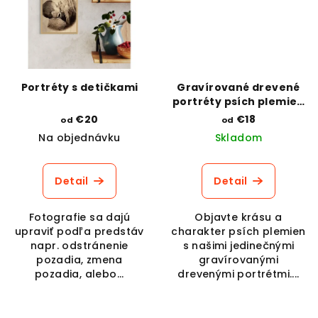
Portréty s detičkami
Gravírované drevené
portréty psích plemien
s popisom povahy -
€20
€18
od
od
Aljašský malamut
Na objednávku
Skladom
Detail
Detail
Fotografie sa dajú
Objavte krásu a
upraviť podľa predstáv
charakter psích plemien
napr. odstránenie
s našimi jedinečnými
pozadia, zmena
gravírovanými
pozadia, alebo...
drevenými portrétmi....