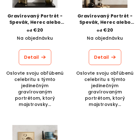
Gravírovaný Portrét -
Gravírovaný Portrét -
Spevák, Herec alebo
Spevák, Herec alebo
Športovec v štýle
Športovec v štýle
€20
€20
od
od
kresba ceruzou
kresba ceruzou
Na objednávku
Na objednávku
Detail
Detail
Oslovte svoju obľúbenú
Oslovte svoju obľúbenú
celebritu s týmto
celebritu s týmto
jedinečným
jedinečným
gravírovaným
gravírovaným
portrétom, ktorý
portrétom, ktorý
majstrovsky...
majstrovsky...