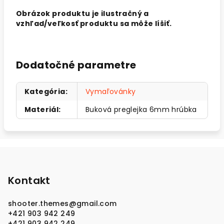
Obrázok produktu je ilustračný a
vzhľad/veľkosť produktu sa môže líšiť.
Dodatočné parametre
Kategória
:
Vymaľovánky
Materiál
:
Buková preglejka 6mm hrúbka
Z
á
p
Kontakt
ä
shooter.themes
@
gmail.com
t
+421 903 942 249
i
+421 903 942 249