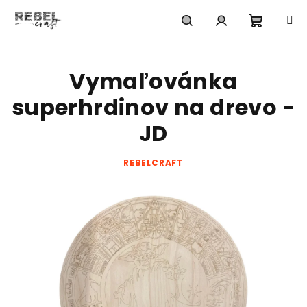
Prejsť
na
obsah
Nákup
Hľadať
Prihlásenie
Vymaľovánka
košík
superhrdinov na drevo -
JD
REBELCRAFT