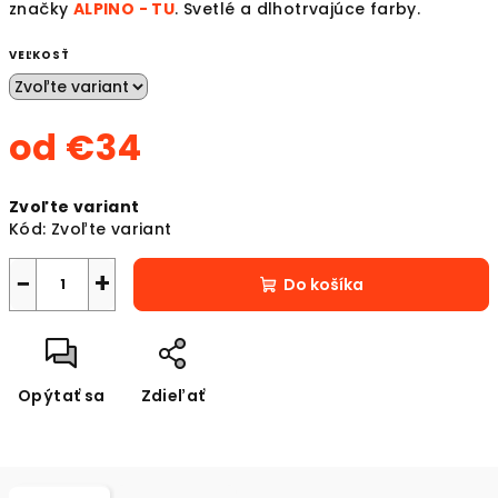
značky
ALPINO - TU
. Svetlé a dlhotrvajúce farby.
VEĽKOSŤ
od
€34
Jednotková
Zvoľte variant
cena:
Kód:
Zvoľte variant
−
+
Do košíka
Opýtať sa
Zdieľať