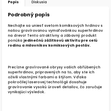
Popis
Diskusia
Podrobný popis
Nechajte sa uniesť svetom komiksových hrdinov s
našou gravírovanou vymaľovánkou superhrdinov
na drevo! Tento atraktívny a zábavný produkt
ponúka
jedinečnú zážitkovú aktivitu pre celú
rodinu a milovníkov komiksových postáv.
Precízne gravírované obrysy vašich obľúbených
superhrdinov, pripravených na to, aby ste ich
oživili vlastnými farbami a štýlom. Vďaka
pokročilej laserovej technológii dosahuje
gravírovanie vysokú úroveň detailov, čo zaručuje
vynikajúci výsledok.